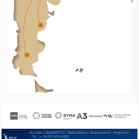
Av. Colón 2 (B8000FTN) – Bahía Blanca – Buenos Aires – Argentina
– Tel.: (+ 54 291) 459-6100