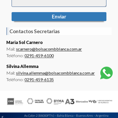
Enviar
Contactos Secretarias
Maria Sol Carnero
Mail:
scarnero@bolsacombblanca.com.ar
Teléfono:
0291-459-6100
Silvina Allemma
Mail:
silvina.allemma@bolsacombblanca.com.ar
Teléfono:
0291-459-6135
Av. Colón 2 (B8000FTN) – Bahía Blanca – Buenos Aires – Argentina