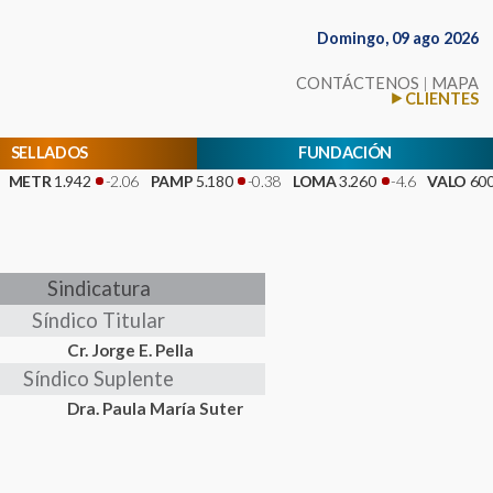
Domingo, 09 ago 2026
CONTÁCTENOS
|
MAPA
CLIENTES
SELLADOS
FUNDACIÓN
TR
1.942
-2.06
PAMP
5.180
-0.38
LOMA
3.260
-4.6
VALO
600
-0
Sindicatura
Síndico Titular
Cr. Jorge E. Pella
Síndico Suplente
Dra. Paula María Suter