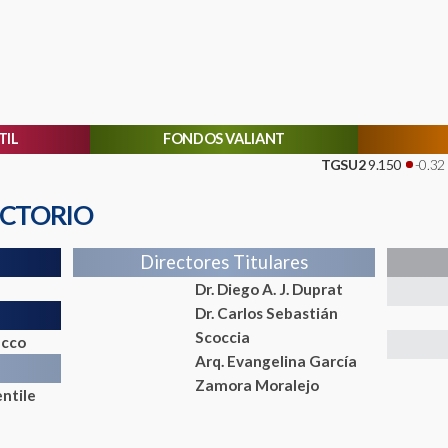
TIL
FONDOS VALIANT
TGSU2
9.150
-0.32
ME
ECTORIO
Directores Titulares
Dr. Diego A. J. Duprat
Dr. Carlos Sebastián
Scoccia
ecco
Arq. Evangelina García
Zamora Moralejo
ntile